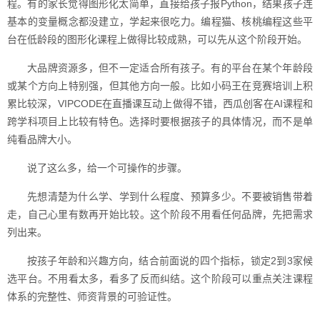
程。有的家长觉得图形化太简单，直接给孩子报Python，结果孩子连
基本的变量概念都没建立，学起来很吃力。编程猫、核桃编程这些平
台在低龄段的图形化课程上做得比较成熟，可以先从这个阶段开始。
大品牌资源多，但不一定适合所有孩子。有的平台在某个年龄段
或某个方向上特别强，但其他方向一般。比如小码王在竞赛培训上积
累比较深，VIPCODE在直播课互动上做得不错，西瓜创客在AI课程和
跨学科项目上比较有特色。选择时要根据孩子的具体情况，而不是单
纯看品牌大小。
说了这么多，给一个可操作的步骤。
先想清楚为什么学、学到什么程度、预算多少。不要被销售带着
走，自己心里有数再开始比较。这个阶段不用看任何品牌，先把需求
列出来。
按孩子年龄和兴趣方向，结合前面说的四个指标，锁定2到3家候
选平台。不用看太多，看多了反而纠结。这个阶段可以重点关注课程
体系的完整性、师资背景的可验证性。