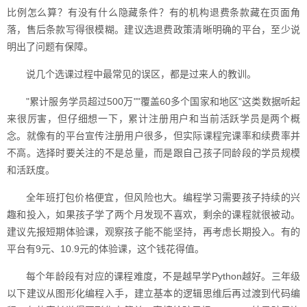
比例怎么算？有没有什么隐藏条件？有的机构退费条款藏在页面角
落，售后条款写得很模糊。建议选退费政策清晰明确的平台，至少说
明出了问题有保障。
说几个选课过程中最常见的误区，都是过来人的教训。
"累计服务学员超过500万""覆盖60多个国家和地区"这类数据听起
来很厉害，但仔细想一下，累计注册用户和当前活跃学员是两个概
念。就像有的平台宣传注册用户很多，但实际课程完课率和续费率并
不高。选择时要关注的不是总量，而是跟自己孩子同龄段的学员规模
和活跃度。
全年班打包价格便宜，但风险也大。编程学习需要孩子持续的兴
趣和投入，如果孩子学了两个月发现不喜欢，剩余的课程就很被动。
建议先报短期体验课，观察孩子能不能坚持，再考虑长期投入。有的
平台有9元、10.9元的体验课，这个钱花得值。
每个年龄段有对应的课程难度，不是越早学Python越好。三年级
以下建议从图形化编程入手，建立基本的逻辑思维后再过渡到代码编