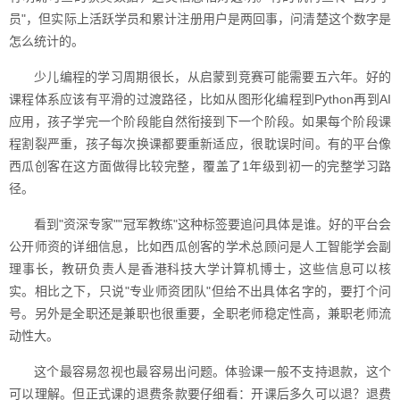
员"，但实际上活跃学员和累计注册用户是两回事，问清楚这个数字是
怎么统计的。
少儿编程的学习周期很长，从启蒙到竞赛可能需要五六年。好的
课程体系应该有平滑的过渡路径，比如从图形化编程到Python再到AI
应用，孩子学完一个阶段能自然衔接到下一个阶段。如果每个阶段课
程割裂严重，孩子每次换课都要重新适应，很耽误时间。有的平台像
西瓜创客在这方面做得比较完整，覆盖了1年级到初一的完整学习路
径。
看到"资深专家""冠军教练"这种标签要追问具体是谁。好的平台会
公开师资的详细信息，比如西瓜创客的学术总顾问是人工智能学会副
理事长，教研负责人是香港科技大学计算机博士，这些信息可以核
实。相比之下，只说"专业师资团队"但给不出具体名字的，要打个问
号。另外是全职还是兼职也很重要，全职老师稳定性高，兼职老师流
动性大。
这个最容易忽视也最容易出问题。体验课一般不支持退款，这个
可以理解。但正式课的退费条款要仔细看：开课后多久可以退？退费