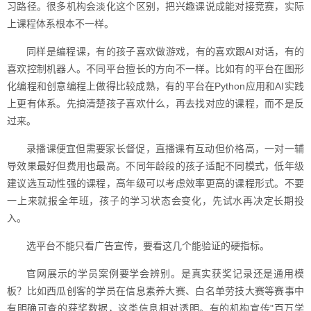
习路径。很多机构会淡化这个区别，把兴趣课说成能对接竞赛，实际
上课程体系根本不一样。
同样是编程课，有的孩子喜欢做游戏，有的喜欢跟AI对话，有的
喜欢控制机器人。不同平台擅长的方向不一样。比如有的平台在图形
化编程和创意编程上做得比较成熟，有的平台在Python应用和AI实践
上更有体系。先搞清楚孩子喜欢什么，再去找对应的课程，而不是反
过来。
录播课便宜但需要家长督促，直播课有互动但价格高，一对一辅
导效果最好但费用也最高。不同年龄段的孩子适配不同模式，低年级
建议选互动性强的课程，高年级可以考虑效率更高的课程形式。不要
一上来就报全年班，孩子的学习状态会变化，先试水再决定长期投
入。
选平台不能只看广告宣传，要看这几个能验证的硬指标。
官网展示的学员案例要学会辨别。是真实获奖记录还是通用模
板？比如西瓜创客的学员在信息素养大赛、白名单劳技大赛等赛事中
有明确可查的获奖数据，这类信息相对透明。有的机构宣传"百万学